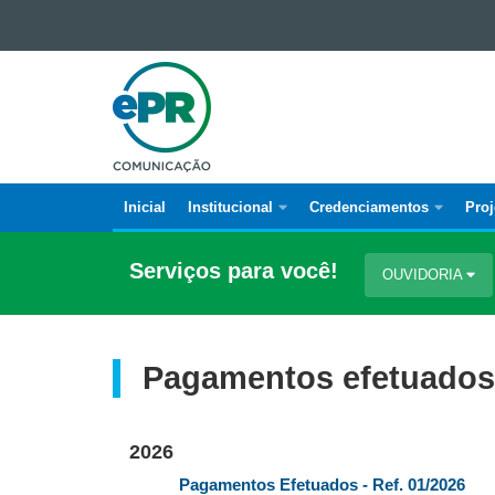
Ir para o conteúdo
E-
Ir para a navegação
PARANÁ
Ir para a busca
COMUNICAÇÃO
Mapa do site
Inicial
Institucional
Credenciamentos
Proj
Navegação
principal
Serviços para você!
OUVIDORIA
Pagamentos efetuados
2026
Pagamentos Efetuados - Ref. 01/2026