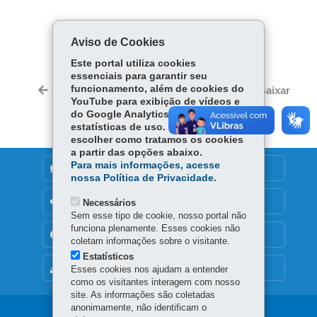
COMPARTILHE:
Aviso de Cookies
Fa
W
Este portal utiliza cookies
ce
ha
essenciais para garantir seu
Tw
bo
ts
funcionamento, além de cookies do
Voltar
Início
Imprimir
Baixar
itt
YouTube para exibição de vídeos e
ok
Ap
er
do Google Analytics para coleta de
p
estatísticas de uso. Você pode
escolher como tratamos os cookies
a partir das opções abaixo.
Para mais informações, acesse
DENUNCIE CORRUPÇÃO
nossa Política de Privacidade.
OUVIDORIA
Necessários
Sem esse tipo de cookie, nosso portal não
funciona plenamente. Esses cookies não
TRANSPARÊNCIA INSTITUCIONAL
coletam informações sobre o visitante.
Estatísticos
MAPA DO SITE
Esses cookies nos ajudam a entender
como os visitantes interagem com nosso
site. As informações são coletadas
anonimamente, não identificam o