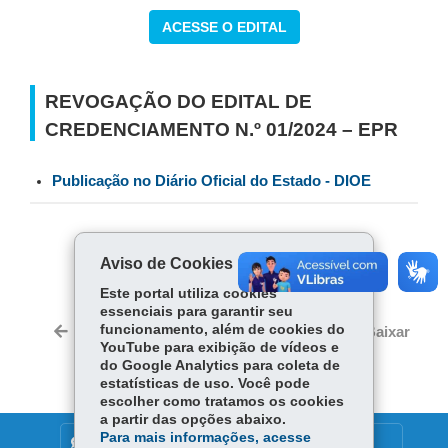
ACESSE O EDITAL
REVOGAÇÃO DO EDITAL DE
CREDENCIAMENTO N.º 01/2024 – EPR
Publicação no Diário Oficial do Estado - DIOE
COMPARTILHE:
Aviso de Cookies
Fa
W
Este portal utiliza cookies
ce
ha
essenciais para garantir seu
Tw
bo
ts
funcionamento, além de cookies do
Voltar
Início
Imprimir
Baixar
itt
YouTube para exibição de vídeos e
ok
Ap
er
do Google Analytics para coleta de
p
estatísticas de uso. Você pode
escolher como tratamos os cookies
a partir das opções abaixo.
Para mais informações, acesse
DENUNCIE CORRUPÇÃO