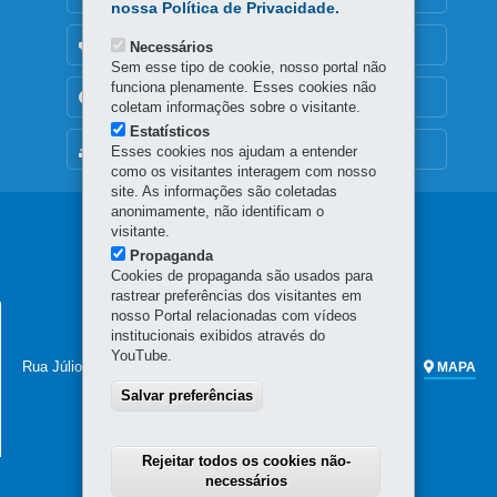
nossa Política de Privacidade.
OUVIDORIA
Necessários
Sem esse tipo de cookie, nosso portal não
funciona plenamente. Esses cookies não
TRANSPARÊNCIA INSTITUCIONAL
coletam informações sobre o visitante.
Estatísticos
MAPA DO SITE
Esses cookies nos ajudam a entender
como os visitantes interagem com nosso
site. As informações são coletadas
anonimamente, não identificam o
Navegação
visitante.
Propaganda
principal
Cookies de propaganda são usados para
rastrear preferências dos visitantes em
EPR COMUNICAÇÃO
nosso Portal relacionadas com vídeos
institucionais exibidos através do
Canal da Música - 1º andar
YouTube.
Rua Júlio Perneta, 695 - Mercês
-
80.810-110
-
Curitiba
-
PR
MAPA
41 3331-7460
|
eparana@eparana.pr.gov.br
Salvar preferências
Horário de atendimento: 8h30 a 18h
Rejeitar todos os cookies não-
necessários